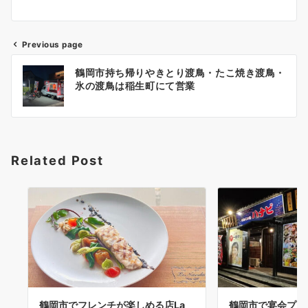
Previous page
投
鶴岡市持ち帰りやきとり渡鳥・たこ焼き渡鳥・
稿
氷の渡鳥は稲生町にて営業
ナ
ビ
ゲ
Related Post
ー
シ
ョ
ン
鶴岡市でフレンチが楽しめる店La
鶴岡市で宴会プラ